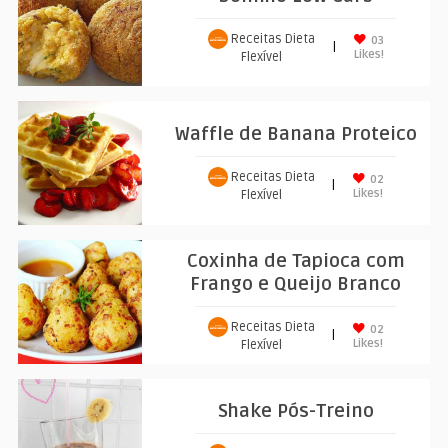
Receitas Dieta
03
|
Likes!
Flexível
Waffle de Banana Proteico
Receitas Dieta
02
|
Likes!
Flexível
Coxinha de Tapioca com
Frango e Queijo Branco
Receitas Dieta
02
|
Likes!
Flexível
Shake Pós-Treino