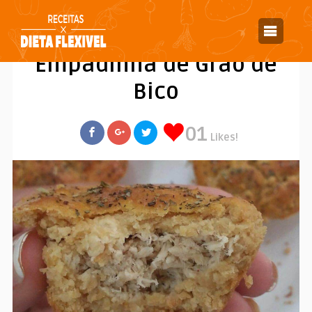
Receitas Dieta Flexivel
/
Lanches
/
Empadão
/
Empadinha de Grão de Bico
Empadinha de Grão de
Bico
01
Likes!