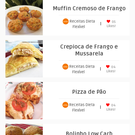
Muffin Cremoso de Frango
Receitas Dieta
05
|
Likes!
Flexível
Crepioca de Frango e
Mussarela
Receitas Dieta
04
|
Likes!
Flexível
Pizza de Pão
Receitas Dieta
04
|
Likes!
Flexível
Bolinho Low Carb