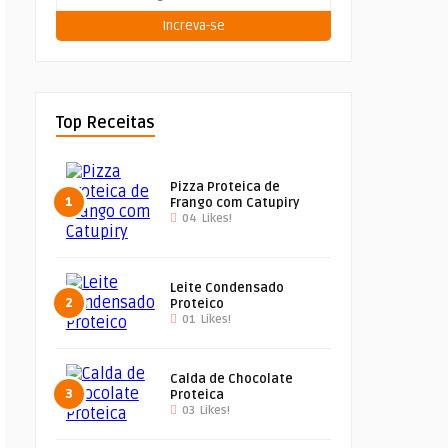
Increva-se
Top Receitas
Pizza Proteica de
1
Frango com Catupiry
04
Likes!
Leite Condensado
2
Proteico
01
Likes!
Calda de Chocolate
3
Proteica
03
Likes!