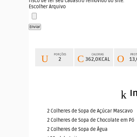
risco de ter seu cadastro removido do site.
Escolher Arquivo
Enviar
PORÇÕES
CALORIAS
PROT
2
362,0KCAL
13
I
2 Colheres de Sopa de Açúcar Mascavo
2 Colheres de Sopa de Chocolate em Pó
2 Colheres de Sopa de Água