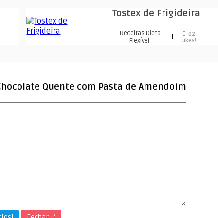
Tostex de Frigideira
Receitas Dieta
02
|
Flexível
Likes!
Chocolate Quente com Pasta de Amendoim
ios!
Fechar :/