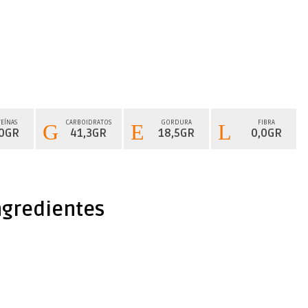
EÍNAS
CARBOIDRATOS
GORDURA
FIBRA
,0GR
41,3GR
18,5GR
0,0GR
ngredientes