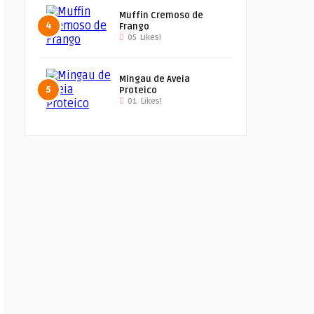
Muffin Cremoso de
4
Frango
05
Likes!
Mingau de Aveia
5
Proteico
01
Likes!