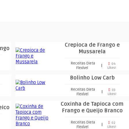
Crepioca de Frango e
ango
Mussarela
Receitas Dieta
04
|
Flexível
Likes!
Bolinho Low Carb
Receitas Dieta
03
|
Flexível
Likes!
Coxinha de Tapioca com
eico
Frango e Queijo Branco
Receitas Dieta
02
|
Flexível
Likes!