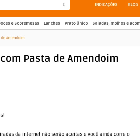
INDICAÇÕES
BLOG
Doces e Sobremesas
Lanches
Prato Único
Saladas, molhos e ac
a de Amendoim
 com Pasta de Amendoim
os!
 tiradas da internet não serão aceitas e você ainda corre o