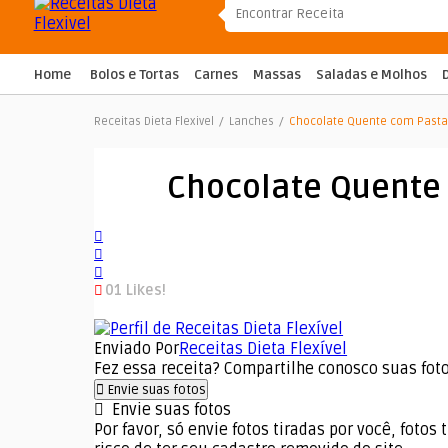
Home
Bolos e Tortas
Carnes
Massas
Saladas e Molhos
Receitas Dieta Flexivel
/
Lanches
/
Chocolate Quente com Past
Chocolate Quente
01
Likes!
Enviado Por
Receitas Dieta Flexível
Fez essa receita? Compartilhe conosco suas fot
Envie suas fotos
Envie suas fotos
Por favor, só envie fotos tiradas por você, fotos