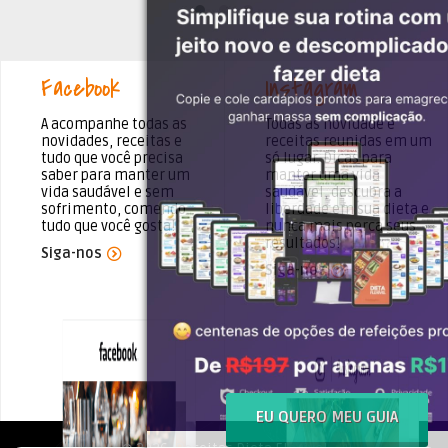
Facebook
Instagram
A acompanhe todas as
Todas as novidade e
novidades, receitas e
receitas reunidas em um
tudo que você precisa
só lugar. Dicas para
saber para manter um
manter uma vida
vida saudável e sem
saudável, descubra a
sofrimento, comendo
liberdade em sua dieta e
tudo que você gosta!
nunca mais perca seus
resultados!
Siga-nos
Siga-nos
EU QUERO MEU GUIA